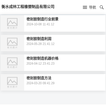
首
衡水成林工程橡塑制品有限公司
导航
页
首
密封胶制造行业前景
2024-10-08 11:41:12
页
新
闻
公
密封胶制造利润
2024-05-28 21:41:12
资
司
产
密封胶制造机器价格
讯
简
品
2024-04-12 23:41:23
介
中
密封胶制造方法
心
2024-03-20 09:41:29