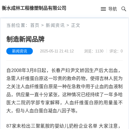
首
衡水成林工程橡塑制品有限公司
导航
页
首
当前位置：
首页
>
新闻资讯
>
正文
页
新
制造新闻品牌
闻
公
新闻资讯
2025-05-11 21:41:12
浏览：1130
评论：0
资
司
产
自2008年3月8日起，长春产妇尹文娇因生产后大出血，
讯
简
品
急需人纤维蛋白原这一珍贵的救命药物，使得吉林人民为
介
中
之关注人血纤维蛋白原是一种在急救中用于止血的血液制
品，供应量一直十分紧张，这种情况已经持续了一年多哈
心
医大二院药学部专家解释，人血纤维蛋白原的用量虽不
大，但与人血白蛋白凝血八因子等。
87家未检出三聚氰胺的婴幼儿奶粉企业名单 大家注意，