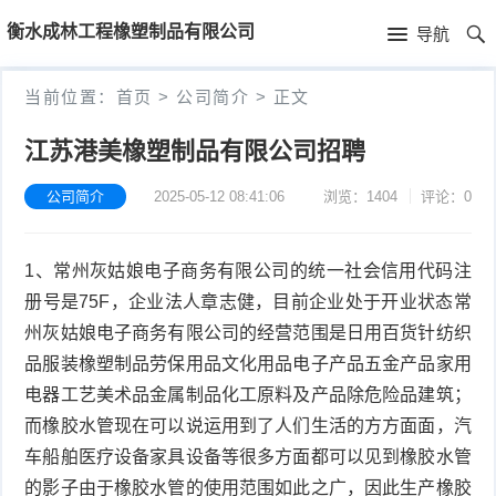
首
衡水成林工程橡塑制品有限公司
导航
页
首
当前位置：
首页
>
公司简介
>
正文
页
新
江苏港美橡塑制品有限公司招聘
闻
公
公司简介
2025-05-12 08:41:06
浏览：1404
评论：0
资
司
产
1、常州灰姑娘电子商务有限公司的统一社会信用代码注
讯
简
品
册号是75F，企业法人章志健，目前企业处于开业状态常
介
中
州灰姑娘电子商务有限公司的经营范围是日用百货针纺织
品服装橡塑制品劳保用品文化用品电子产品五金产品家用
心
电器工艺美术品金属制品化工原料及产品除危险品建筑；
而橡胶水管现在可以说运用到了人们生活的方方面面，汽
车船舶医疗设备家具设备等很多方面都可以见到橡胶水管
的影子由于橡胶水管的使用范围如此之广，因此生产橡胶