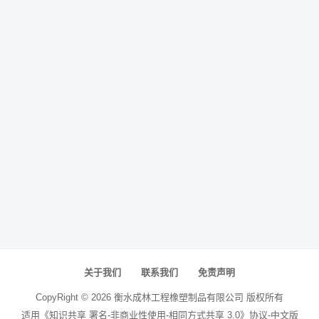
关于我们
联系我们
免责声明
CopyRight ©
2026
衡水成林工程橡塑制品有限公司
版权所有
适用《知识共享 署名-非商业性使用-相同方式共享 3.0》协议-中文版