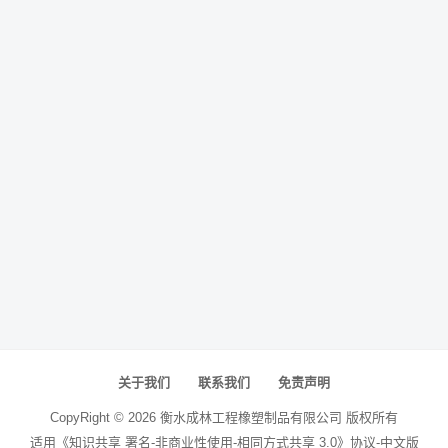
关于我们
联系我们
免责声明
CopyRight ©
2026
衡水成林工程橡塑制品有限公司
版权所有
适用《知识共享 署名-非商业性使用-相同方式共享 3.0》协议-中文版