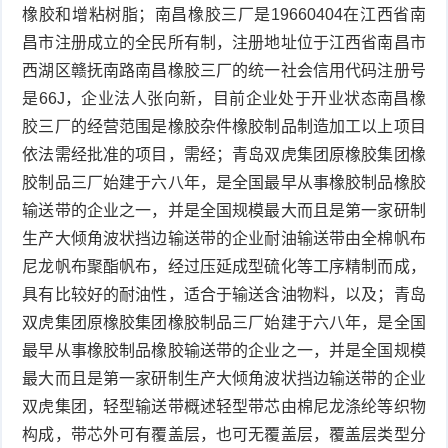
橡胶和增粘树脂；南昌橡胶三厂是19660404在江西省南
昌市注册成立的全民所有制，注册地址位于江西省南昌市
西湖区赣抚南路南昌橡胶三厂的统一社会信用代码注册号
是66J，企业法人张向新，目前企业处于开业状态南昌橡
胶三厂的经营范围是橡胶杂件橡胶制品制造加工以上项目
依法需经批准的项目，需经；青岛双虎集团原橡胶集团橡
胶制品三厂始建于六八年，是全国最早从事橡胶制品橡胶
输送带的企业之一，并是全国规模最大而且是第一家研制
生产大倾角波状挡边输送带的企业耐油输送带由全棉帆布
尼龙帆布聚酯帆布，经过压延成型硫化等工序精制而成，
具有比较好的耐油性，适合于输送含油物料，以及；青岛
双虎集团原橡胶集团橡胶制品三厂始建于六八年，是全国
最早从事橡胶制品橡胶输送带的企业之一，并是全国规模
最大而且是第一家研制生产大倾角波状挡边输送带的企业
双虎集团，轻型输送带概述轻型带芯由棉尼龙涤纶等织物
构成，带芯外可有覆盖层，也可无覆盖层，覆盖层类型分