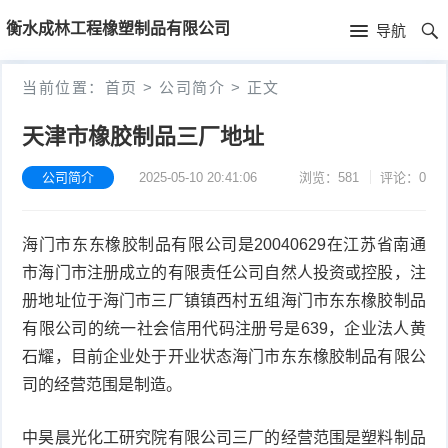
首
衡水成林工程橡塑制品有限公司
导航
页
首
当前位置：
首页
>
公司简介
>
正文
页
新
天津市橡胶制品三厂地址
闻
公
公司简介
2025-05-10 20:41:06
浏览：581
评论：0
资
司
产
海门市东东橡胶制品有限公司是20040629在江苏省南通
讯
简
品
市海门市注册成立的有限责任公司自然人投资或控股，注
介
中
册地址位于海门市三厂镇镇西村五组海门市东东橡胶制品
有限公司的统一社会信用代码注册号是639，企业法人黄
心
石耀，目前企业处于开业状态海门市东东橡胶制品有限公
司的经营范围是制造。
中昊晨光化工研究院有限公司三厂的经营范围是塑料制品