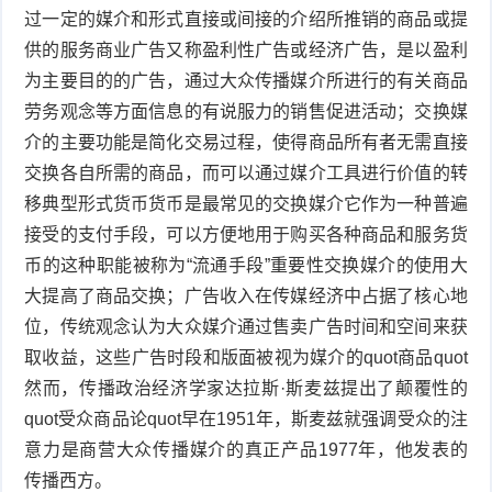
过一定的媒介和形式直接或间接的介绍所推销的商品或提
供的服务商业广告又称盈利性广告或经济广告，是以盈利
为主要目的的广告，通过大众传播媒介所进行的有关商品
劳务观念等方面信息的有说服力的销售促进活动；交换媒
介的主要功能是简化交易过程，使得商品所有者无需直接
交换各自所需的商品，而可以通过媒介工具进行价值的转
移典型形式货币货币是最常见的交换媒介它作为一种普遍
接受的支付手段，可以方便地用于购买各种商品和服务货
币的这种职能被称为“流通手段”重要性交换媒介的使用大
大提高了商品交换；广告收入在传媒经济中占据了核心地
位，传统观念认为大众媒介通过售卖广告时间和空间来获
取收益，这些广告时段和版面被视为媒介的quot商品quot
然而，传播政治经济学家达拉斯·斯麦兹提出了颠覆性的
quot受众商品论quot早在1951年，斯麦兹就强调受众的注
意力是商营大众传播媒介的真正产品1977年，他发表的
传播西方。