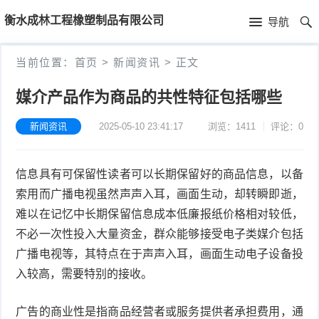
首
衡水成林工程橡塑制品有限公司
导航
页
首
当前位置：
首页
>
新闻资讯
>
正文
页
新
媒介产品作为商品的共性特征包括哪些
闻
公
新闻资讯
2025-05-10 23:41:17
浏览：1411
评论：0
资
司
产
信息具有可保留性读者可以长期保留好的商品信息，以备
讯
简
品
索用而广播电视虽然声声入耳，画面生动，却转瞬即逝，
介
中
难以在记忆中长期保留信息成本低廉报纸价格相对较低，
不必一次性投入大量资金，群众能够接受电子类媒介包括
心
广播电视等，其特点在于声声入耳，画面生动电子设备投
入较高，需要特别的接收。
广告的商业性是指商品经营者或服务提供者承担费用，通