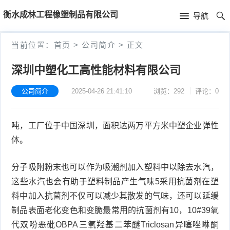
首
衡水成林工程橡塑制品有限公司
导航
页
首
当前位置：
首页
>
公司简介
>
正文
页
新
深圳中塑化工高性能材料有限公司
闻
公
公司简介
2025-04-26 21:41:10
浏览：292
评论：0
资
司
产
吨，工厂位于中国深圳，面积达两万平方米中塑企业弹性
讯
简
品
体。
介
中
分子吸附粉末也可以作为吸潮剂加入塑料中以除去水汽，
心
这些水汽也会有助于塑料制品产生气味5采用抗菌剂在塑
料中加入抗菌剂不仅可以减少其散发的气味，还可以延缓
制品表面老化变色和变脆最常用的抗菌剂有10，10#39氧
代双吩恶砒OBPA三氧羟基二苯醚Triclosan异噻唑啉酮