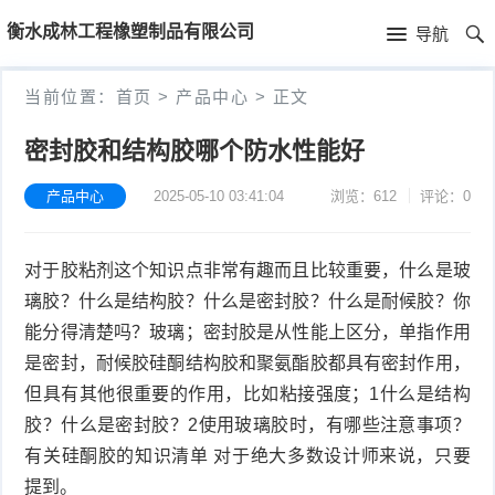
首
衡水成林工程橡塑制品有限公司
导航
页
首
当前位置：
首页
>
产品中心
>
正文
页
新
密封胶和结构胶哪个防水性能好
闻
公
产品中心
2025-05-10 03:41:04
浏览：612
评论：0
资
司
产
对于胶粘剂这个知识点非常有趣而且比较重要，什么是玻
讯
简
品
璃胶？什么是结构胶？什么是密封胶？什么是耐候胶？你
介
中
能分得清楚吗？玻璃；密封胶是从性能上区分，单指作用
是密封，耐候胶硅酮结构胶和聚氨酯胶都具有密封作用，
心
但具有其他很重要的作用，比如粘接强度；1什么是结构
胶？什么是密封胶？2使用玻璃胶时，有哪些注意事项？
有关硅酮胶的知识清单 对于绝大多数设计师来说，只要
提到。