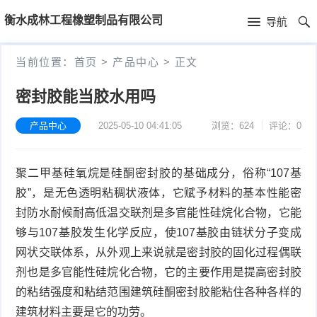
首
衡水成林工程橡塑制品有限公司
导航
页
首
当前位置：
首页
>
产品中心
>
正文
页
新
密封胶能当胶水用吗
闻
公
产品中心
2025-05-10 04:41:05
浏览：624
评论：0
资
司
产
聚二甲基硅氧烷是硅酮密封胶的基础成分，俗称“107基
讯
简
品
胶”，是无色透明粘稠状液体，它赋予材料的基本性能密
介
中
封防水耐候耐高低温交联剂是多官能性硅烷化合物，它能
够与107基胶发生化学反应，使107基胶由链状分子变成
心
网状交联体系，从外观上来说就是密封胶的固化过程偶联
剂也是多官能性硅烷化合物，它的主要作用是提高密封胶
的粘结强度和粘结范围建筑硅酮密封胶能粘住各种各样的
建筑材料主要是它的功劳。