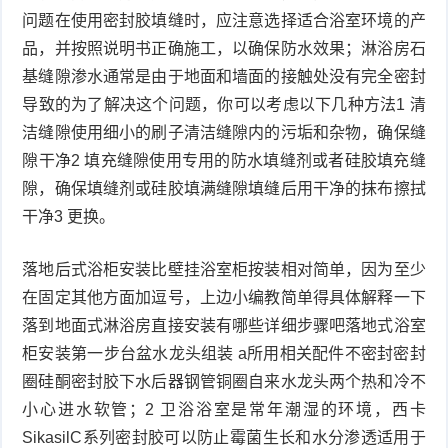
问题在使用密封胶填缝时，应注意选择适合浴室环境的产
品，并按照说明书正确施工，以确保防水效果；淋浴房石
基缝隙渗水通常是由于地面和墙面的接触处没有完全密封
导致的为了解决这个问题，你可以考虑以下几种方法1 清
洁缝隙使用细小的刷子清洁缝隙内的污垢和杂物，确保缝
隙干净2 填充缝隙使用专用的防水填缝剂或者硅胶填充缝
隙，确保填缝剂或硅胶填满缝隙填缝后用干净的抹布擦拭
干净3 更换。
落地后式浴柜安装比壁挂浴室柜按装相对简单，因为至少
在固定其他方面加逗号，上边小编教简单得具体解释一下
落到地面式淋浴房直接安装有哪些详细步骤吧落地式浴室
柜安装第一步台盆水龙头组装 a所用相关配件不密封密封
圈硅酮密封胶下水后器钢管铜圈自来水龙头两个热和冷不
小心进水软管；2 卫浴浴室是常年潮湿的环境，西卡
SikasilC系列密封胶可以防止霉菌生长和水分渗透适用于