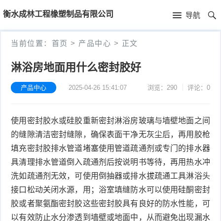
首
衡水成林工程橡塑制品有限公司
导航
页
首
当前位置：
首页
>
产品中心
>
正文
页
新
淋浴房地面用什么密封胶好
闻
公
产品中心
2025-04-26 15:41:07
浏览：290
评论：0
资
司
产
使用密封胶水或硅胶重新密封淋浴房玻璃与墙壁地面之间
讯
简
品
的缝隙清洁密封缝隙，确保表面干净无灰尘后，再用胶枪
介
中
填充密封胶排水管道堵塞使用管道疏通剂或专门的排水器
具清理排水管道倒入疏通剂后按说明书等待，再用热水冲
心
洗如疏通剂无效，可使用倒抽器或排水拔疏通工具淋浴头
接口松动关闭水源，用；浴室填缝防水可以使用硅酮密封
胶或者聚氨酯密封胶这些密封胶具有良好的防水性能，可
以有效防止水分渗透到墙壁或地面中，从而避免出现漏水